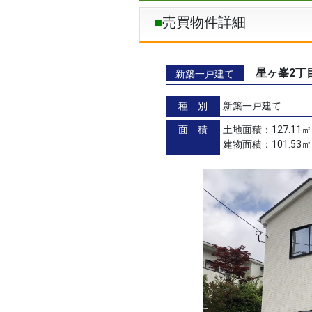
売買物件詳細
星ヶ峯2丁
新築一戸建て
種 別
新築一戸建て
面 積
土地面積：127.11㎡
建物面積：101.53㎡