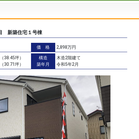
目 新築住宅１号棟
価 格
2,898万円
（38.45坪）
構造
木造2階建て
（30.71坪）
築年月
令和5年2月