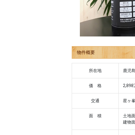
物件概要
所在地
鹿児島
価 格
2,89
交通
星ヶ
面 積
土地面
建物面