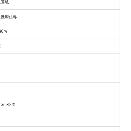
化区域
種低層住専
80％
権
5ｍ公道