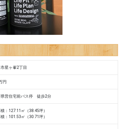
市星ヶ峯2丁目
8万円
峯県営住宅前バス停 徒歩2分
積：127.11㎡（38.45坪）
積：101.53㎡（30.71坪）