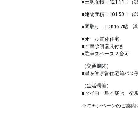
■土地面積：121.11㎡（3
■建物面積：101.53㎡（3
■間取り：LDK16.7帖 
■オール電化住宅
■全室照明器具付き
■駐車スペース２台可
（交通機関）
■星ヶ峯県営住宅前バス
（生活環境）
■タイヨー星ヶ峯店 徒歩
☆キャンペーンのご案内