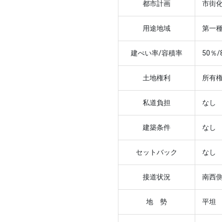
都市計画
市街
用途地域
第一
建ぺい率/容積率
50％/
土地権利
所有
私道負担
なし
建築条件
なし
セットバック
なし
接道状況
南西側
地 勢
平坦