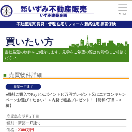
MENU
不動産売買 賃貸・管理 住宅リフォーム 新築住宅 損害保険
買いたい方
当社厳選の物件をご紹介します。見学をご希望の際はお気軽にご相談く
ださい。
■
売買物件詳細
新築一戸建て
■弊社ご購入でPayどんポイント10万円プレゼント又はエアコンキャン
ペーンお選びください！＋内覧で粗品プレゼント！【明和2丁目－A
棟】
鹿児島市明和2丁目
種別：新築一戸建て
価格：
2380万円