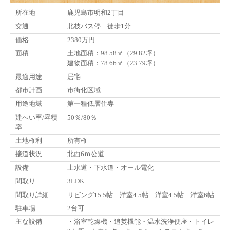
所在地
鹿児島市明和2丁目
交通
北枝バス停 徒歩1分
価格
2380万円
面積
土地面積：98.58㎡（29.82坪）
建物面積：78.66㎡（23.79坪）
最適用途
居宅
都市計画
市街化区域
用途地域
第一種低層住専
建ぺい率/容積
50％/80％
率
土地権利
所有権
接道状況
北西6ｍ公道
設備
上水道・下水道・オール電化
間取り
3LDK
間取り詳細
リビング15.5帖 洋室4.5帖 洋室4.5帖 洋室6帖
駐車場
2台可
主な設備
・浴室乾燥機・追焚機能・温水洗浄便座・トイレ