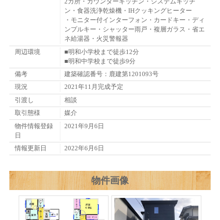
2カ所・カウンターキッチン・システムキッチ
ン・食器洗浄乾燥機・IHクッキングヒーター
・モニター付インターフォン・カードキー・ディ
ンプルキー・シャッター雨戸・複層ガラス・省エ
ネ給湯器・火災警報器
周辺環境
■明和小学校まで徒歩12分
■明和中学校まで徒歩9分
備考
建築確認番号：鹿建第1201093号
現況
2021年11月完成予定
引渡し
相談
取引態様
媒介
物件情報登録
2021年9月6日
日
情報更新日
2022年6月6日
物件画像