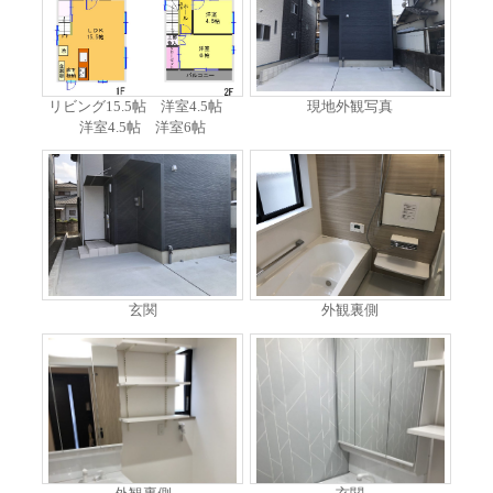
リビング15.5帖 洋室4.5帖
現地外観写真
洋室4.5帖 洋室6帖
玄関
外観裏側