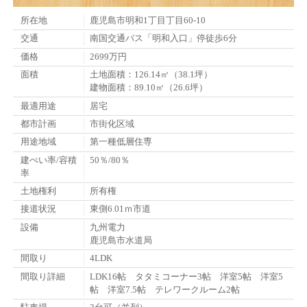
所在地
鹿児島市明和1丁目丁目60-10
交通
南国交通バス「明和入口」停徒歩6分
価格
2699万円
面積
土地面積：126.14㎡（38.1坪）
建物面積：89.10㎡（26.6坪）
最適用途
居宅
都市計画
市街化区域
用途地域
第一種低層住専
建ぺい率/容積
50％/80％
率
土地権利
所有権
接道状況
東側6.01ｍ市道
設備
九州電力
鹿児島市水道局
間取り
4LDK
間取り詳細
LDK16帖 タタミコーナー3帖 洋室5帖 洋室5
帖 洋室7.5帖 テレワークルーム2帖