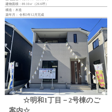
建物面積：89.10㎡（26.6坪）
構造：木造
築年月： 令和3年12月完成
☆明和1丁目－2号棟のご
案内☆