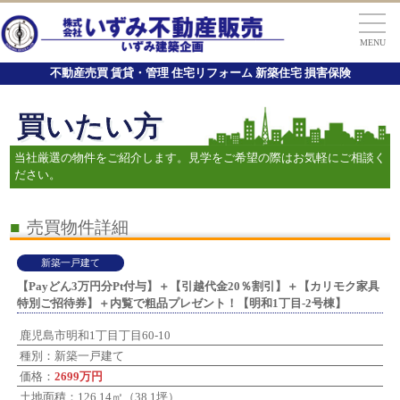
MENU
不動産売買 賃貸・管理 住宅リフォーム 新築住宅 損害保険
買いたい方
当社厳選の物件をご紹介します。見学をご希望の際はお気軽にご相談く
ださい。
■
売買物件詳細
新築一戸建て
【Payどん3万円分Pt付与】＋【引越代金20％割引】＋【カリモク家具
特別ご招待券】＋内覧で粗品プレゼント！【明和1丁目-2号棟】
鹿児島市明和1丁目丁目60-10
種別：新築一戸建て
価格：
2699万円
土地面積：126.14㎡（38.1坪）