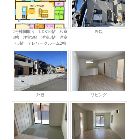
2号棟間取り：LDK16帖 和室
外観
3帖 洋室5帖 洋室5帖 洋室
7.5帖 テレワークルーム2帖
外観
リビング