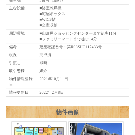
駐車場
3台可（並列）
主な設備
■浴室乾燥機
■宅配ボックス
■WIC2帖
■全室収納
周辺環境
■山形屋ショッピングセンターまで徒歩11分
■ファミリーマートまで徒歩14分
備考
建築確認番号：第R03SHC117433号
現況
完成済
引渡し
即時
取引態様
媒介
物件情報登録
2021年10月11日
日
情報更新日
2022年2月8日
物件画像