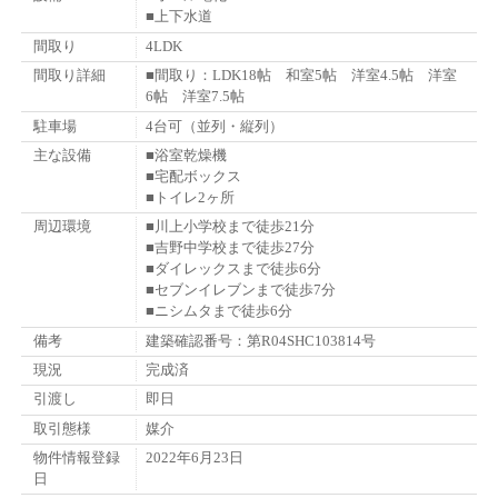
■上下水道
間取り
4LDK
間取り詳細
■間取り：LDK18帖 和室5帖 洋室4.5帖 洋室
6帖 洋室7.5帖
駐車場
4台可（並列・縦列）
主な設備
■浴室乾燥機
■宅配ボックス
■トイレ2ヶ所
周辺環境
■川上小学校まで徒歩21分
■吉野中学校まで徒歩27分
■ダイレックスまで徒歩6分
■セブンイレブンまで徒歩7分
■ニシムタまで徒歩6分
備考
建築確認番号：第R04SHC103814号
現況
完成済
引渡し
即日
取引態様
媒介
物件情報登録
2022年6月23日
日