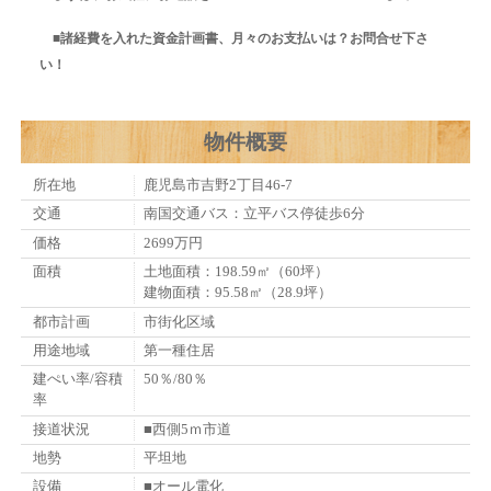
■諸経費を入れた資金計画書、月々のお支払いは？お問合せ下さ
い！
物件概要
所在地
鹿児島市吉野2丁目46-7
交通
南国交通バス：立平バス停徒歩6分
価格
2699万円
面積
土地面積：198.59㎡（60坪）
建物面積：95.58㎡（28.9坪）
都市計画
市街化区域
用途地域
第一種住居
建ぺい率/容積
50％/80％
率
接道状況
■西側5ｍ市道
地勢
平坦地
設備
■オール電化