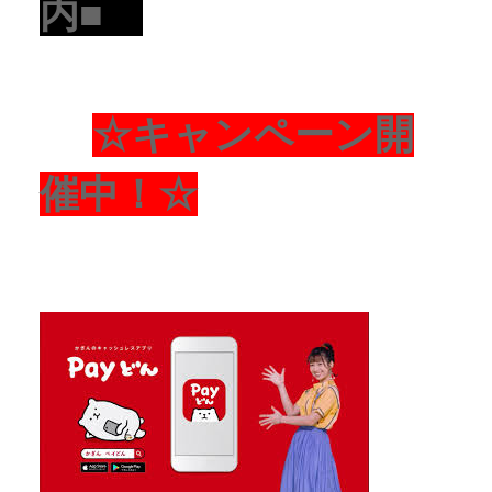
内■
☆キャンペーン開
催中！☆