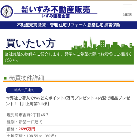
MENU
不動産売買 賃貸・管理 住宅リフォーム 新築住宅 損害保険
買いたい方
当社厳選の物件をご紹介します。見学をご希望の際はお気軽にご相談く
ださい。
■
売買物件詳細
新築一戸建て
☆弊社ご購入でPayどんポイント3万円プレゼント＋内覧で粗品プレゼ
ント！【川上町第9-1棟】
鹿児島市吉野2丁目46-7
種別：新築一戸建て
価格：
2699万円
土地面積：198.59㎡（60坪）