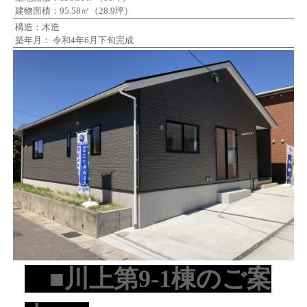
建物面積：95.58㎡（28.9坪）
構造：木造
築年月： 令和4年6月下旬完成
■川上第9-1棟のご案