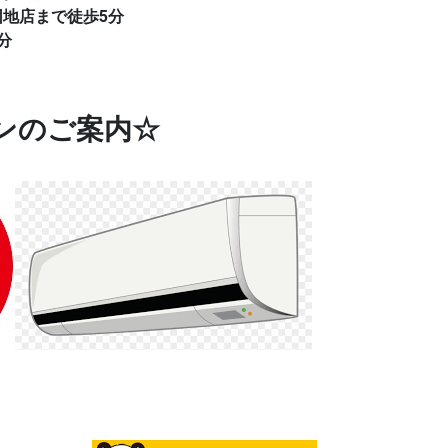
団地店まで徒歩5分
分
ンのご案内☆