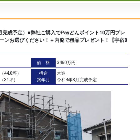
月完成予定）■弊社ご購入でPayどんポイント10万円プレ
ーンお選びください！＋内覧で粗品プレゼント！【宇宿8
価 格
3460万円
（44.8坪）
構造
木造
㎡（31坪）
築年月
令和4年8月完成予定