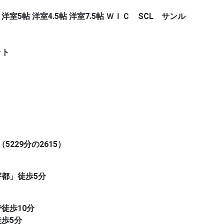
 洋室5帖 洋室4.5帖 洋室7.5帖 ＷＩＣ SCL サンル
ット
5229分の2615）
宇都」徒歩5分
徒歩10分
歩5分