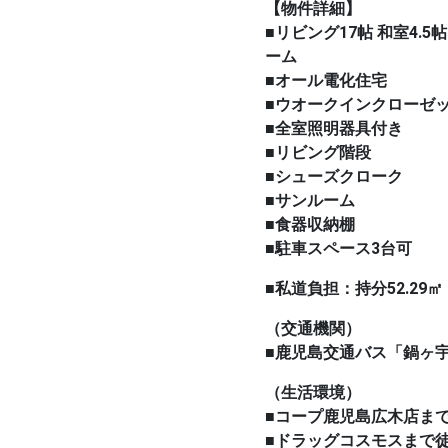
【物件詳細】
■リビング17帖 和室4.5帖
ーム
■オール電化住宅
■ウオークインクローゼ
■全室照明器具付き
■リビング階段
■シューズクローク
■サンルーム
■食器収納棚
■駐車スペース3台可
■私道負担：持分52.29㎡（
（交通機関）
■鹿児島交通バス「鍋ヶ
（生活環境）
■コープ鹿児島広木店まで
■ドラッグコスモスまで徒