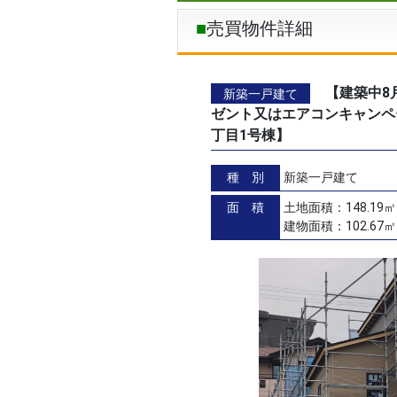
売買物件詳細
【建築中8
新築一戸建て
ゼント又はエアコンキャンペ
丁目1号棟】
種 別
新築一戸建て
面 積
土地面積：148.19㎡
建物面積：102.67