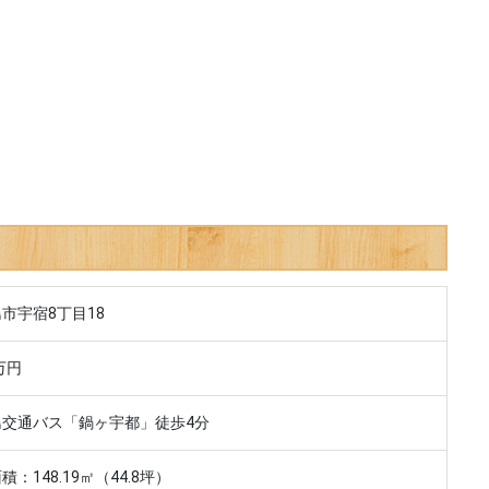
市宇宿8丁目18
万円
島交通バス「鍋ヶ宇都」徒歩4分
積：148.19㎡（44.8坪）