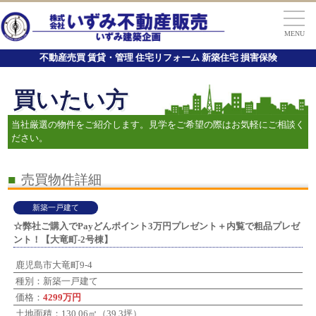
MENU
不動産売買 賃貸・管理 住宅リフォーム 新築住宅 損害保険
買いたい方
当社厳選の物件をご紹介します。見学をご希望の際はお気軽にご相談く
ださい。
■
売買物件詳細
新築一戸建て
☆弊社ご購入でPayどんポイント3万円プレゼント＋内覧で粗品プレゼ
ント！【大竜町-2号棟】
鹿児島市大竜町9-4
種別：新築一戸建て
価格：
4299万円
土地面積：130.06㎡（39.3坪）