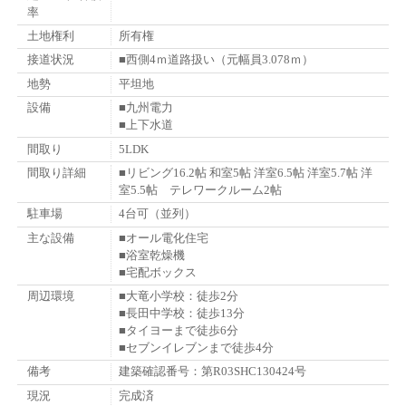
率
土地権利
所有権
接道状況
■西側4ｍ道路扱い（元幅員3.078ｍ）
地勢
平坦地
設備
■九州電力
■上下水道
間取り
5LDK
間取り詳細
■リビング16.2帖 和室5帖 洋室6.5帖 洋室5.7帖 洋
室5.5帖 テレワークルーム2帖
駐車場
4台可（並列）
主な設備
■オール電化住宅
■浴室乾燥機
■宅配ボックス
周辺環境
■大竜小学校：徒歩2分
■長田中学校：徒歩13分
■タイヨーまで徒歩6分
■セブンイレブンまで徒歩4分
備考
建築確認番号：第R03SHC130424号
現況
完成済