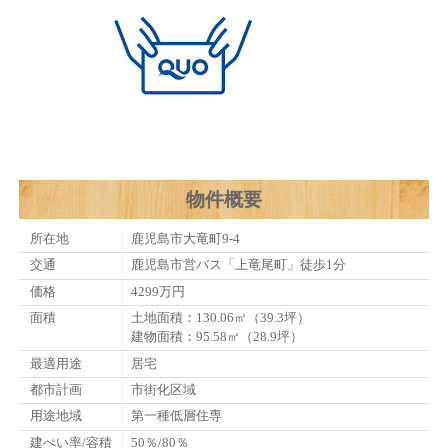
物件概要
所在地
鹿児島市大竜町9-4
交通
鹿児島市営バス「上竜尾町」徒歩1分
価格
4299万円
面積
土地面積：130.06㎡（39.3坪）
建物面積：95.58㎡（28.9坪）
最適用途
居宅
都市計画
市街化区域
用途地域
第一種低層住専
建ぺい率/容積
50％/80％