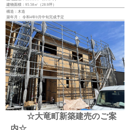
建物面積：95.58㎡（28.9坪）
構造：木造
築年月： 令和4年9月中旬完成予定
☆大竜町新築建売のご案
内☆