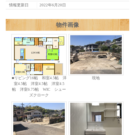
情報更新日
2022年6月20日
物件画像
■リビング16帖 和室4.5帖 洋
現地
室4.5帖 洋室4.5帖 洋室4.5
帖 洋室6.75帖 WIC シュー
ズクローク