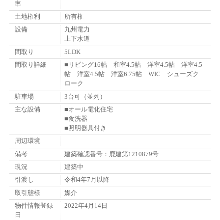
率
土地権利
所有権
設備
九州電力
上下水道
間取り
5LDK
間取り詳細
■リビング16帖 和室4.5帖 洋室4.5帖 洋室4.5
帖 洋室4.5帖 洋室6.75帖 WIC シューズク
ローク
駐車場
3台可（並列）
主な設備
■オール電化住宅
■食洗器
■照明器具付き
周辺環境
備考
建築確認番号：鹿建第1210879号
現況
建築中
引渡し
令和4年7月以降
取引態様
媒介
物件情報登録
2022年4月14日
日