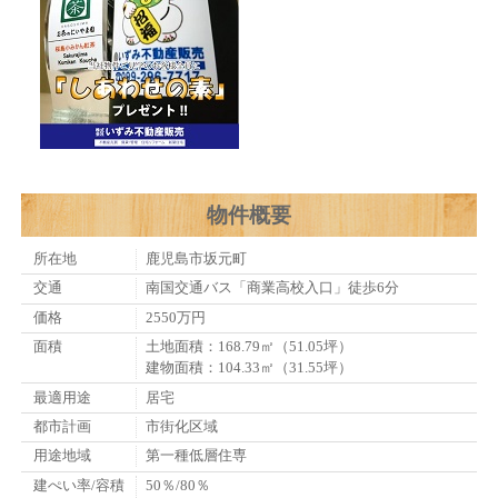
物件概要
所在地
鹿児島市坂元町
交通
南国交通バス「商業高校入口」徒歩6分
価格
2550万円
面積
土地面積：168.79㎡（51.05坪）
建物面積：104.33㎡（31.55坪）
最適用途
居宅
都市計画
市街化区域
用途地域
第一種低層住専
建ぺい率/容積
50％/80％