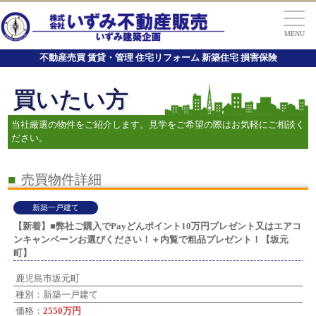
MENU
不動産売買 賃貸・管理 住宅リフォーム 新築住宅 損害保険
買いたい方
当社厳選の物件をご紹介します。見学をご希望の際はお気軽にご相談く
ださい。
■
売買物件詳細
新築一戸建て
【新着】■弊社ご購入でPayどんポイント10万円プレゼント又はエアコ
ンキャンペーンお選びください！＋内覧で粗品プレゼント！【坂元
町】
鹿児島市坂元町
種別：新築一戸建て
価格：
2550万円