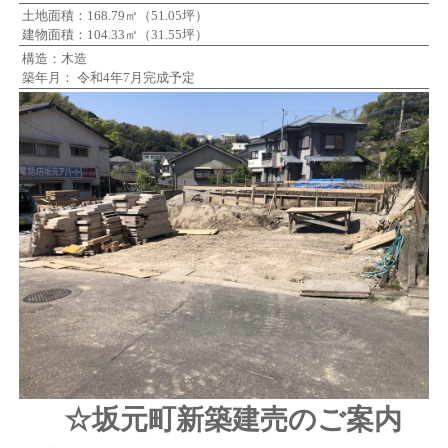
土地面積：168.79㎡（51.05坪）
建物面積：104.33㎡（31.55坪）
構造：木造
築年月： 令和4年7月完成予定
☆坂元町新築建売のご案内