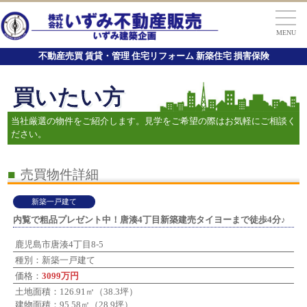
MENU
不動産売買 賃貸・管理 住宅リフォーム 新築住宅 損害保険
買いたい方
当社厳選の物件をご紹介します。見学をご希望の際はお気軽にご相談く
ださい。
■
売買物件詳細
新築一戸建て
内覧で粗品プレゼント中！唐湊4丁目新築建売タイヨーまで徒歩4分♪
鹿児島市唐湊4丁目8-5
種別：新築一戸建て
価格：
3099万円
土地面積：126.91㎡（38.3坪）
建物面積：95.58㎡（28.9坪）