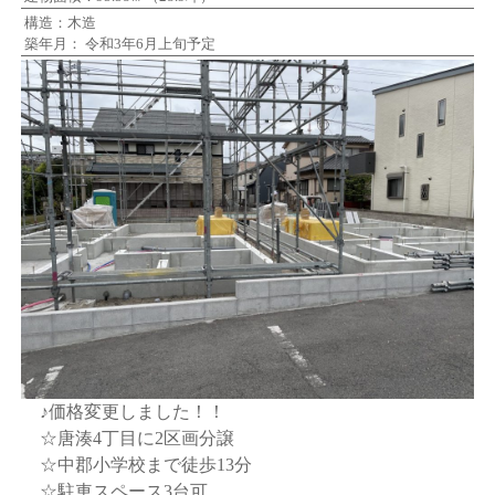
構造：木造
築年月： 令和3年6月上旬予定
♪価格変更しました！！
☆唐湊4丁目に2区画分譲
☆中郡小学校まで徒歩13分
☆駐車スペース3台可