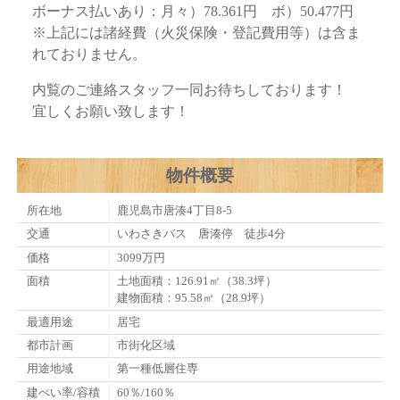
ボーナス払いあり：月々）78.361円 ボ）50.477円
※上記には諸経費（火災保険・登記費用等）は含ま
れておりません。
内覧のご連絡スタッフ一同お待ちしております！
宜しくお願い致します！
物件概要
所在地
鹿児島市唐湊4丁目8-5
交通
いわさきバス 唐湊停 徒歩4分
価格
3099万円
面積
土地面積：126.91㎡（38.3坪）
建物面積：95.58㎡（28.9坪）
最適用途
居宅
都市計画
市街化区域
用途地域
第一種低層住専
建ぺい率/容積
60％/160％