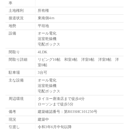
率
土地権利
所有権
接道状況
東南側4ｍ
地勢
平坦地
設備
オール電化
浴室乾燥機
宅配ボックス
間取り
4LDK
間取り詳細
リビング16帖 和室4帖 洋室6帖 洋室8帖 洋
室6帖
駐車場
3台可
主な設備
オール電化
浴室乾燥機
宅配ボックス
周辺環境
タイヨー唐湊店まで徒歩4分
ローソンまで徒歩5分
備考
建築確認番号：第R03SHC101250号
現況
建築中
引渡し
令和3年6月中旬以降