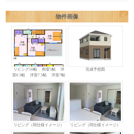
物件画像
リビング16帖 和室5帖 洋
完成予想図
室6.5帖 洋室7.5帖 洋室7帖
リビング（同仕様イメージ）
リビング（同仕様イメージ）