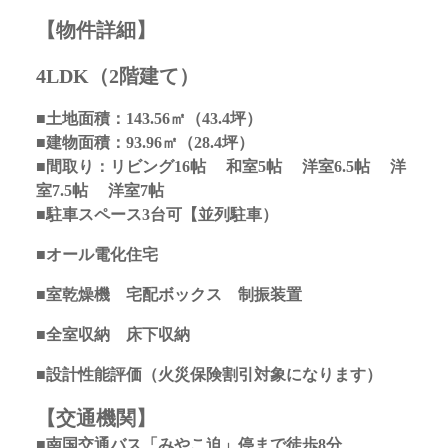
【物件詳細】
4LDK（2階建て）
■土地面積：143.56
㎡（43.4
坪）
■建物面積：93.96㎡（28.4坪）
■間取り：リビング16
帖 和室5帖 洋室6.5帖 洋
室7.5帖 洋室7帖
■駐車スペース3台可【並列駐車）
■オール電化住宅
■室乾燥機 宅配ボックス 制振装置
■全室収納 床下収納
■設計性能評価（火災保険割引対象になります）
【交通機関】
■南国交通バス「みやこ迫」停まで徒歩8分