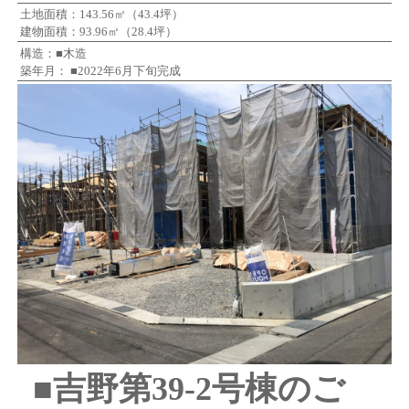
土地面積：143.56㎡（43.4坪）
建物面積：93.96㎡（28.4坪）
構造：■木造
築年月： ■2022年6月下旬完成
■吉野第39-2号棟のご