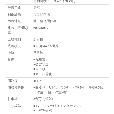
建物面積：93.96㎡（28.4坪）
最適用途
居宅
都市計画
市街化区域
用途地域
第一種低層住専
建ぺい率/容積
60％/80％
率
土地権利
所有権
接道状況
■東側5ｍ2号道路
地勢
平坦地
設備
■九州電力
■公営水道
■本下水
■オール電化
間取り
4LDK
間取り詳細
■間取り：リビング16帖 和室5帖 洋室6.5帖
洋室7.5帖 洋室7帖
駐車場
3台可（並列）
主な設備
■TVモニター付きインターフォン
■浴室乾燥機