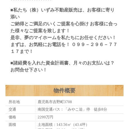
■私たち（株）いずみ不動産販売は、お客様に寄り
添い
ご納得とご満足のいくご提案を心掛け お客様に合っ
た様々なご提案を致します！
是非、夢のマイホームを私たちにお任せください！
まずは、お気軽にお電話を！ ０９９－２９６－７７
１７まで！
■諸経費を入れた資金計画書、月々のお支払いは？
お問合せ下さい！
物件概要
所在地
鹿児島市吉野町3708
交通
南国交通バス：「みやこ迫」停 徒歩8分
価格
2299万円
面積
土地面積：143.56㎡（43.4坪）