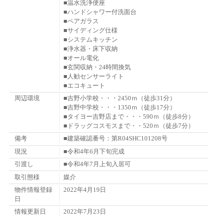
■温水洗浄便座
■ハンドシャワー付洗面台
■ペアガラス
■サイディング仕様
■システムキッチン
■浄水器・床下収納
■オール電化
■玄関収納・24時間換気
■人勧センサーライト
■エコキュート
周辺環境
■吉野小学校・・・2450ｍ（徒歩31分）
■吉野中学校・・・1350ｍ（徒歩17分）
■タイヨー吉野店まで・・・590ｍ（徒歩8分）
■ドラッグコスモスまで・・520ｍ（徒歩7分）
備考
■建築確認番号：第R04SHC101208号
現況
■令和4年6月下旬完成
引渡し
■令和4年7月上旬入居可
取引態様
媒介
物件情報登録
2022年4月19日
日
情報更新日
2022年7月23日