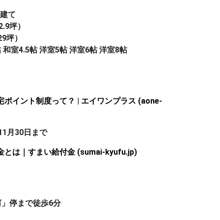
屋建て
2.9坪）
29坪）
 和室4.5帖 洋室5帖 洋室6帖 洋室8帖
？
ポイント制度って？ | エイワンプラス (aone-
11月30日まで
は｜すまい給付金 (sumai-kyufu.jp)
河」停まで徒歩6分