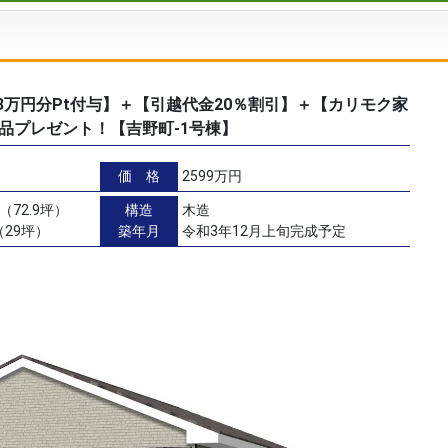
ん3万円分Pt付与】＋【引越代金20％割引】＋【カリモク家
品プレゼント！【吉野町-1号棟】
価 格
2599万円
（72.9坪）
構造
木造
（29坪）
築年月
令和3年12月上旬完成予定