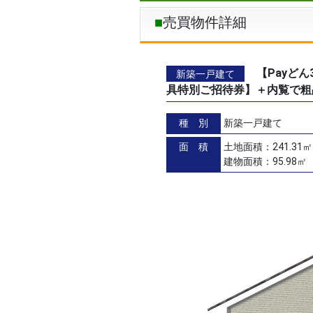
売買物件詳細
【Payど
新築一戸建て
具特別ご招待券】＋内覧で粗
種 別
新築一戸建て
面 積
土地面積：241.31㎡
建物面積：95.98㎡