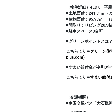
（物件詳細）4LDK 平
■土地面積：241.31㎡（7
■建物面積：95.98㎡ （
■間取り：リビング20.5帖
■駐車スペース3台可！
■グリーンポイントとは
こちらより⇒
グリーン住宅
plus.com)
■すまい給付金が令和3年
こちらより⇒
すまい給付金と
（交通機関）
■南国交通バス「大石様