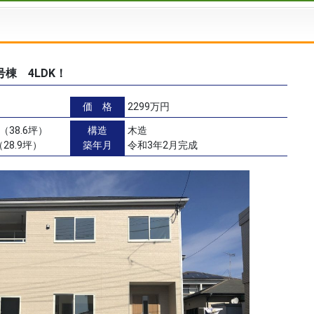
号棟 4LDK！
価 格
2299万円
（38.6坪）
構造
木造
28.9坪）
築年月
令和3年2月完成