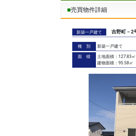
売買物件詳細
吉野町－2
新築一戸建て
種 別
新築一戸建て
面 積
土地面積：127.83㎡
建物面積：95.58㎡（