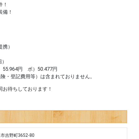
件！
装備！
提携）
回）
.964円 ボ）50.477円
保険・登記費用等）は含まれておりません。
同お待ちしております！
市吉野町3652-80