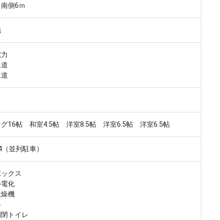
南側6ｍ
地
電力
水道
水道
グ16帖 和室4.5帖 洋室8.5帖 洋室6.5帖 洋室6.5帖
4（並列駐車）
ボックス
ル電化
乾燥機
器
開閉トイレ