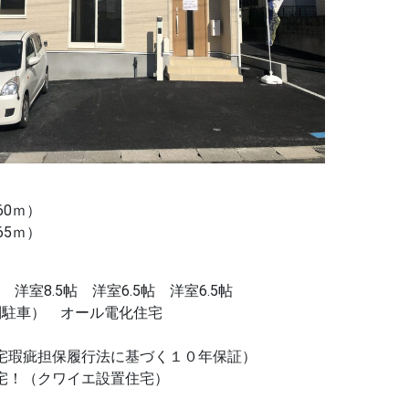
！
60ｍ）
65ｍ）
 洋室8.5帖 洋室6.5帖 洋室6.5帖
列駐車） オール電化住宅
宅瑕疵担保履行法に基づく１０年保証）
宅！（クワイエ設置住宅）