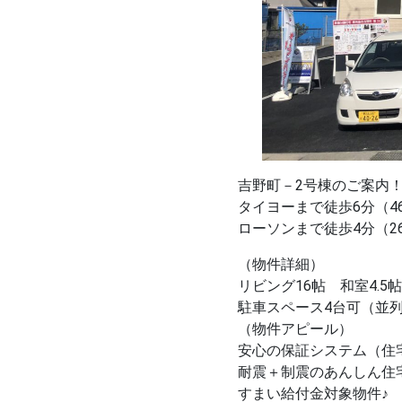
吉野町－2号棟のご案内
タイヨーまで徒歩6分（4
ローソンまで徒歩4分（2
（物件詳細）
リビング16帖 和室4.5帖
駐車スペース4台可（並
（物件アピール）
安心の保証システム（住
耐震＋制震のあんしん住
すまい給付金対象物件♪