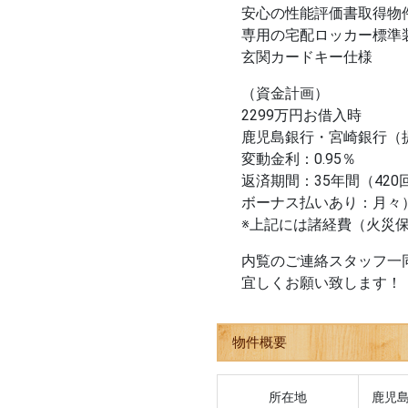
安心の性能評価書取得物
専用の宅配ロッカー標準
玄関カードキー仕様
（資金計画）
2299万円お借入時
鹿児島銀行・宮崎銀行（
変動金利：0.95％
返済期間：35年間（420
ボーナス払いあり：月々）55
※上記には諸経費（火災
内覧のご連絡スタッフ一
宜しくお願い致します！
物件概要
所在地
鹿児島