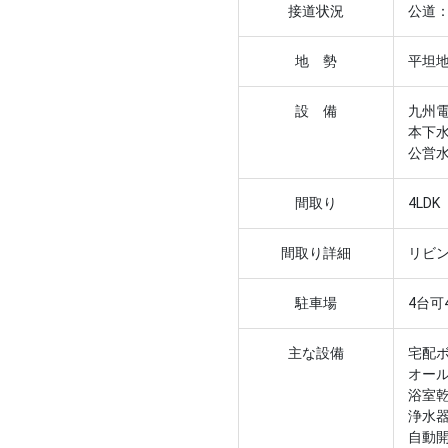
接道状況
公道：
地 勢
平坦
設 備
九州
本下
公営
間取り
4LDK
間取り詳細
リビン
駐車場
4台可
主な設備
宅配
オー
浴室
浄水
自動