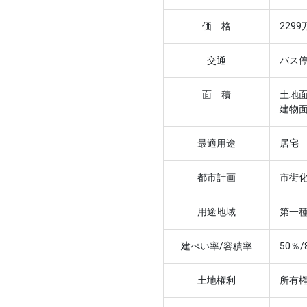
価 格
2299
交通
バス
面 積
土地面
建物面
最適用途
居宅
都市計画
市街
用途地域
第一
建ぺい率/容積率
50％/
土地権利
所有