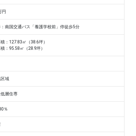
万円
停：南国交通バス「養護学校前」停徒歩5分
積：127.83㎡（38.6坪）
積：95.58㎡（28.9坪）
化区域
種低層住専
80％
権