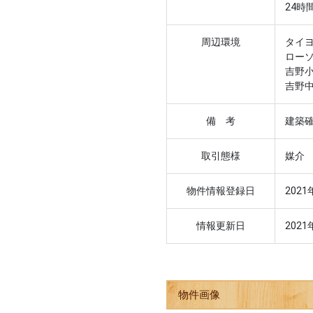
24時
周辺環境
タイヨ
ローソ
吉野小
吉野中
備 考
建築確
取引態様
媒介
物件情報登録日
2021
情報更新日
2021
物件画像