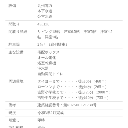
設備
九州電力
本下水道
公営水道
間取り
4SLDK
間取り詳細
リビング18帖 洋室6.5帖 洋室5帖 洋室4.5
帖 洋室5帖
駐車場
2台可（縦列駐車）
主な設備
宅配ボックス
オール電化
浴室乾燥機
浄水器
自動開閉トイレ
周辺環境
タイヨーまで・・・・・徒歩6分（460ｍ）
ローソンまで・・・・・徒歩4分（265ｍ）
吉野小学校まで・・・・徒歩25分（2000ｍ）
吉野中学校まで・・・・徒歩10分（755ｍ）
備考
建築確認番号：第R02SHC121730号
現況
令和3年2月完成
引渡し
即時
取引態様
媒介