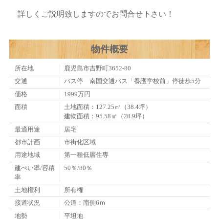
詳しくご説明致しますのでお問合せ下さい！
物件概要
所在地
鹿児島市吉野町3652-80
交通
バス停 南国交通バス「養護学校前」停徒歩5分
価格
1999万円
面積
土地面積：127.25㎡（38.4坪）
建物面積：95.58㎡（28.9坪）
最適用途
居宅
都市計画
市街化区域
用途地域
第一種低層住専
建ぺい率/容積
50％/80％
率
土地権利
所有権
接道状況
公道：南側6ｍ
地勢
平坦地