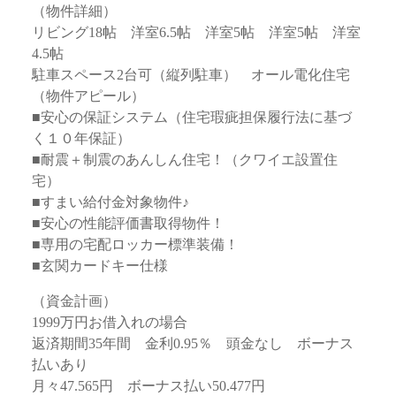
（物件詳細）
リビング18帖 洋室6.5帖 洋室5帖 洋室5帖 洋室
4.5帖
駐車スペース2台可（縦列駐車） オール電化住宅
（物件アピール）
■安心の保証システム（住宅瑕疵担保履行法に基づ
く１０年保証）
■耐震＋制震のあんしん住宅！（クワイエ設置住
宅）
■すまい給付金対象物件♪
■安心の性能評価書取得物件！
■専用の宅配ロッカー標準装備！
■玄関カードキー仕様
（資金計画）
1999万円お借入れの場合
返済期間35年間 金利0.95％ 頭金なし ボーナス
払いあり
月々47.565円 ボーナス払い50.477円