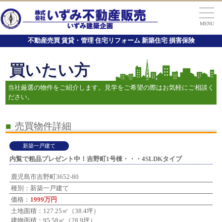
MENU
不動産売買 賃貸・管理 住宅リフォーム 新築住宅 損害保険
買いたい方
当社厳選の物件をご紹介します。見学をご希望の際はお気軽にご相談く
ださい。
■
売買物件詳細
新築一戸建て
内覧で粗品プレゼント中！吉野町1号棟・・・4SLDKタイプ
鹿児島市吉野町3652-80
種別：新築一戸建て
価格：
1999万円
土地面積：127.25㎡（38.4坪）
建物面積：95.58㎡（28.9坪）