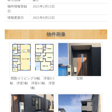
物件情報登録
2021年2月12日
日
情報更新日
2021年6月22日
物件画像
間取りリビング18帖 洋室6.5
玄関
帖 洋室5帖 洋室4.5帖 洋室
5帖