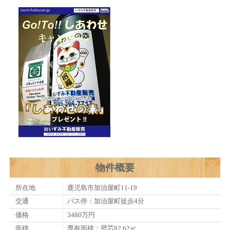
物件概要
所在地
鹿児島市加治屋町11-19
交通
バス停：加治屋町徒歩4分
価格
3480万円
面積
専有面積：壁芯82.62㎡