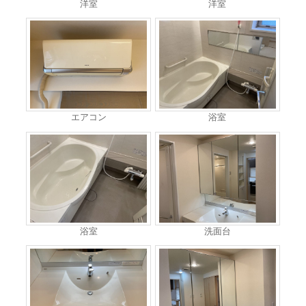
洋室
洋室
エアコン
浴室
浴室
洗面台