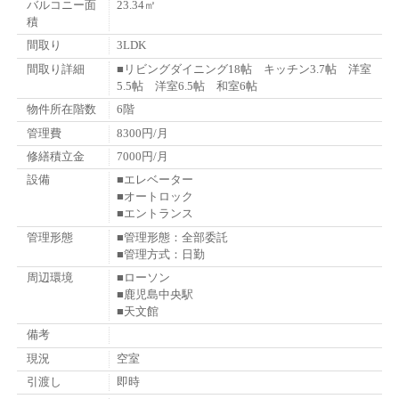
バルコニー面
23.34㎡
積
間取り
3LDK
間取り詳細
■リビングダイニング18帖 キッチン3.7帖 洋室
5.5帖 洋室6.5帖 和室6帖
物件所在階数
6階
管理費
8300円/月
修繕積立金
7000円/月
設備
■エレベーター
■オートロック
■エントランス
管理形態
■管理形態：全部委託
■管理方式：日勤
周辺環境
■ローソン
■鹿児島中央駅
■天文館
備考
現況
空室
引渡し
即時