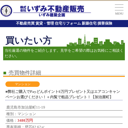
MENU
不動産売買 賃貸・管理 住宅リフォーム 新築住宅 損害保険
買いたい方
当社厳選の物件をご紹介します。見学をご希望の際はお気軽にご相談く
ださい。
■
売買物件詳細
マンション
■弊社ご購入でPayどんポイント6万円プレゼント又はエアコンキャン
ペーンお選びください！＋内覧で粗品プレゼント！【加治屋町】
鹿児島市加治屋町11-19
種別：マンション
価格：
3480万円
専有面積：壁芯82.62㎡