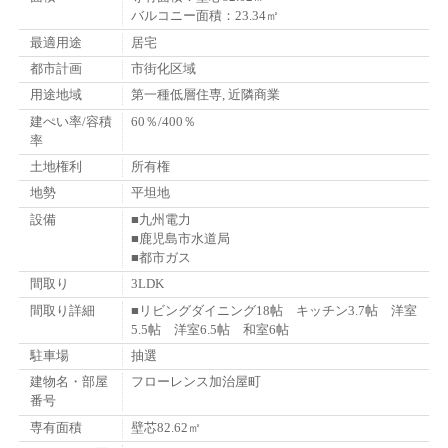
バルコニー面積：23.34㎡
最適用途
居宅
都市計画
市街化区域
用途地域
第一種低層住専, 近隣商業
建ぺい率/容積
60％/400％
率
土地権利
所有権
地勢
平坦地
設備
■九州電力
■鹿児島市水道局
■都市ガス
間取り
3LDK
間取り詳細
■リビングダイニング18帖 キッチン3.7帖 洋室
5.5帖 洋室6.5帖 和室6帖
駐車場
抽選
建物名・部屋
フローレンス加治屋町
番号
専有面積
壁芯82.62㎡