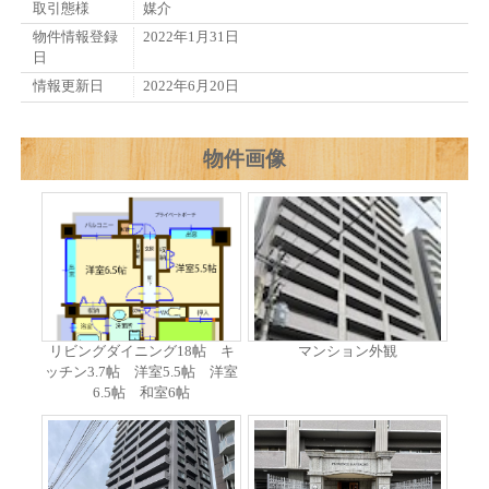
取引態様
媒介
物件情報登録
2022年1月31日
日
情報更新日
2022年6月20日
物件画像
リビングダイニング18帖 キ
マンション外観
ッチン3.7帖 洋室5.5帖 洋室
6.5帖 和室6帖