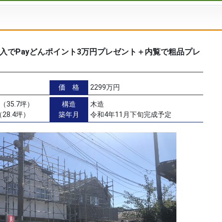
入でPayどんポイント3万円プレゼント＋内覧で粗品プレ
棟】
価 格
2299万円
（35.7坪）
構造
木造
28.4坪）
築年月
令和4年11月下旬完成予定