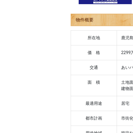
物件概要
所在地
鹿児島
価 格
2299
交通
あい
面 積
土地面
建物面
最適用途
居宅
都市計画
市街化
用途地域
指定