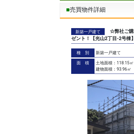
売買物件詳細
☆弊社ご購
新築一戸建て
ゼント！【光山2丁目-2号
種 別
新築一戸建て
面 積
土地面積：118.15㎡
建物面積：93.96㎡（