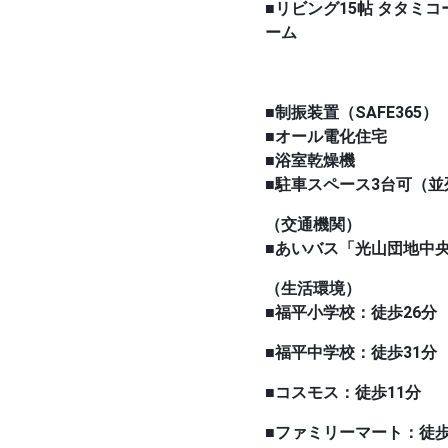
■リビング15帖 タタミコ
ーム
■制振装置（SAFE365）
■オール電化住宅
■浴室乾燥機
■駐車スペース3台可（並
（交通機関）
■あいバス「光山団地中
（生活環境）
■福平小学校：徒歩26分
■福平中学校：徒歩31分
■コスモス：徒歩11分
■ファミリーマート：徒歩