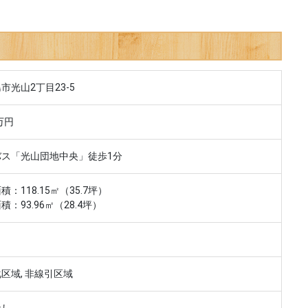
市光山2丁目23-5
万円
バス「光山団地中央」徒歩1分
積：118.15㎡（35.7坪）
積：93.96㎡（28.4坪）
区域, 非線引区域
なし