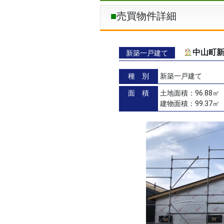
売買物件詳細
中山町新
新築一戸建て
種 別
新築一戸建て
面 積
土地面積：96.88㎡（
建物面積：99.37㎡