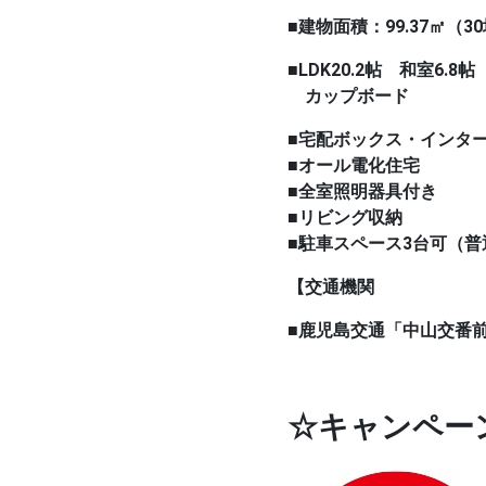
■建物面積：99.37㎡（3
■
LDK20.2帖 和室6.8
カップボード
■宅配ボックス・インタ
■オール電化住宅
■全室照明器具付き
■リビング収納
■駐車スペース3台可（普
【交通機関
■鹿児島交通「中山交番
☆キャンペー