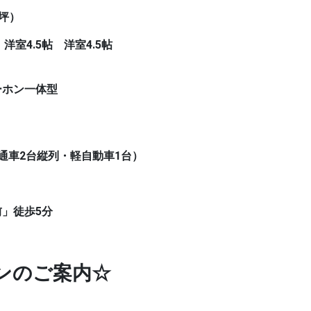
0坪）
帖 洋室4.5帖 洋室4.5帖
ーホン一体型
通車2台縦列・軽自動車1台）
前」徒歩5分
ンのご案内☆