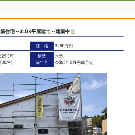
築住宅～3LDK平屋建て～建築中
価 格
3280万円
29.3坪）
構造
木造
（30坪）
築年月
令和5年2月完成予定