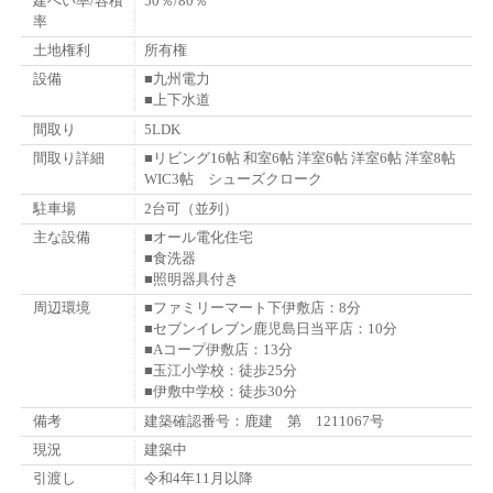
建ぺい率/容積
50％/80％
率
土地権利
所有権
設備
■九州電力
■上下水道
間取り
5LDK
間取り詳細
■リビング16帖 和室6帖 洋室6帖 洋室6帖 洋室8帖
WIC3帖 シューズクローク
駐車場
2台可（並列）
主な設備
■オール電化住宅
■食洗器
■照明器具付き
周辺環境
■ファミリーマート下伊敷店：8分
■セブンイレブン鹿児島日当平店：10分
■Aコープ伊敷店：13分
■玉江小学校：徒歩25分
■伊敷中学校：徒歩30分
備考
建築確認番号：鹿建 第 1211067号
現況
建築中
引渡し
令和4年11月以降