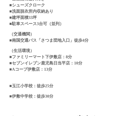
■シューズクローク
■洗面脱衣所内収納あり
■建坪面積33坪
■駐車スペース3台可（並列）
（交通機関）
■南国交通バス「さつま団地入口」徒歩4分
（生活環境）
■ファミリーマート下伊敷店：8分
■セブンイレブン鹿児島日当平店：10分
■Aコープ伊敷店：13分
■玉江小学校：徒歩25分
■伊敷中学校：徒歩30分