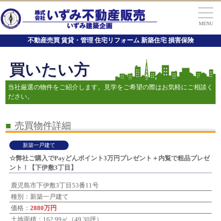
MENU
不動産売買 賃貸・管理 住宅リフォーム 新築住宅 損害保険
買いたい方
当社厳選の物件をご紹介します。見学をご希望の際はお気軽にご相談く
ださい。
■
売買物件詳細
新築一戸建て
☆弊社ご購入でPayどんポイント3万円プレゼント＋内覧で粗品プレゼ
ント！【下伊敷3丁目】
鹿児島市下伊敷3丁目53番11号
種別：新築一戸建て
価格：
2880万円
土地面積：162.99㎡（49.30坪）