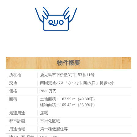
物件概要
所在地
鹿児島市下伊敷3丁目53番11号
交通
南国交通バス「さつま団地入口」徒歩4分
価格
2880万円
面積
土地面積：162.99㎡（49.30坪）
建物面積：109.42㎡（33.09坪）
最適用途
居宅
都市計画
市街化区域
用途地域
第一種低層住専