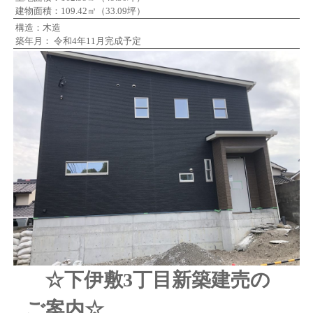
建物面積：109.42㎡（33.09坪）
構造：木造
築年月： 令和4年11月完成予定
☆下伊敷3丁目新築建売の
ご案内☆