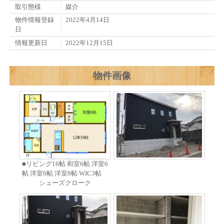
取引態様
媒介
物件情報登録
2022年4月14日
日
情報更新日
2022年12月15日
物件画像
■リビング16帖 和室6帖 洋室6
帖 洋室6帖 洋室8帖 WIC3帖
シューズクローク