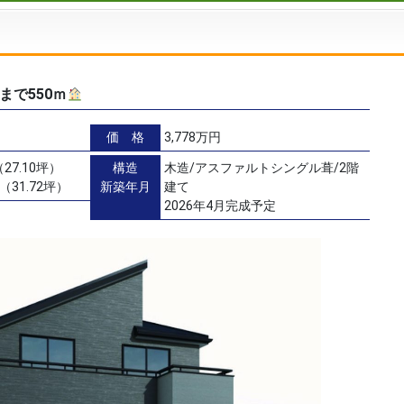
まで550ｍ
価 格
3,778万円
27.10坪）
構造
木造/アスファルトシングル葺/2階
（31.72坪）
新築年月
建て
2026年4月完成予定