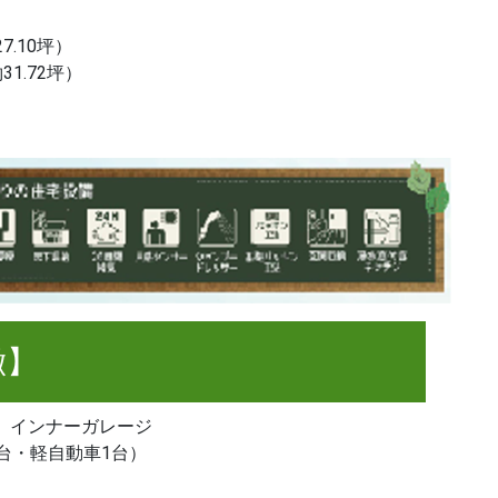
27.10坪）
31.72坪）
徴】
 インナーガレージ
台・軽自動車1台）