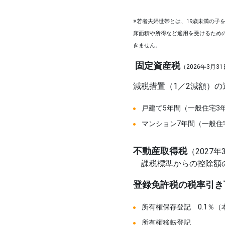
※若者夫婦世帯とは、19歳未満の子
床面積や所得など適用を受けるため
きません。
固定資産税
（2026年3月
減税措置（1／2減額）
戸建て5年間（一般住宅3
マンション7年間（一般住
不動産取得税
（2027
課税標準からの控除額の増額
登録免許税の税率引き
所有権保存登記 0.1％（本
所有権移転登記