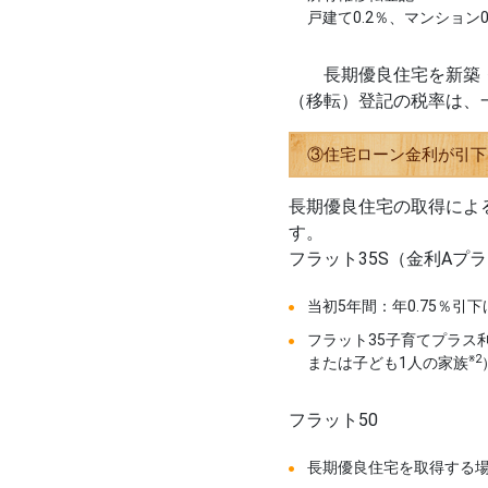
戸建て0.2％、マンション0
長期優良住宅を新築・
（移転）登記の税率は、
③住宅ローン金利が引下
長期優良住宅の取得によ
す。
フラット35S（金利Aプ
当初5年間：年0.75％引下
フラット35子育てプラス
※2
または子ども1人の家族
フラット50
長期優良住宅を取得する