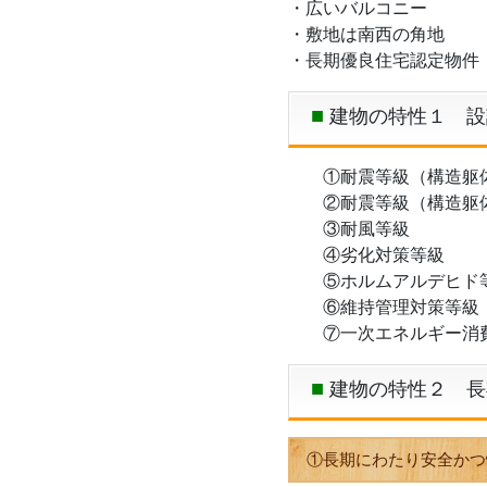
・広いバルコニー
・敷地は南西の角地
・長期優良住宅認定物件
建物の特性１ 設
①耐震等級（構造躯体
②耐震等級（構造躯体
③耐風等級
④劣化対策等級
⑤ホルムアルデヒド
⑥維持管理対策等級
⑦一次エネルギー消
建物の特性２ 長
①長期にわたり安全かつ