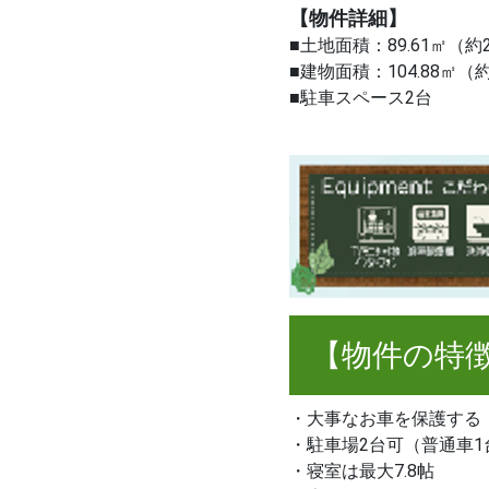
【物件詳細】
■土地面積：89.61㎡（約
■建物面積：104.88㎡（約
■駐車スペース2台
【物件の特
・大事なお車を保護する
・駐車場2台可（普通車1
・寝室は最大7.8帖