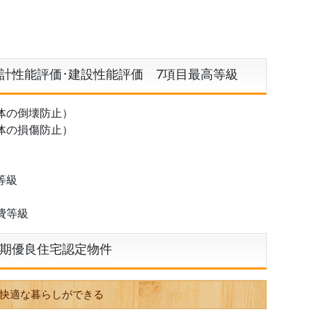
計性能評価･建設性能評価 7項目最高等級
の倒壊防止）
の損傷防止）
等級
費等級
期優良住宅認定物件
快適な暮らしができる