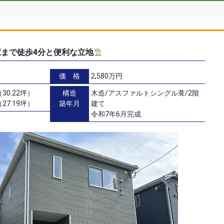
駅まで徒歩4分と便利な立地
価 格
2,580万円
30.22坪）
構造
木造/アスファルトシングル葺/2階
27.19坪）
築年月
建て
令和7年6月完成