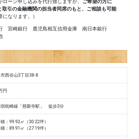
がローン申し込みを代行致しますが、
ご希望の方に
”と取引の金融機関の担当者同席のもと、ご相談も可能
要になります。）
行 宮崎銀行 鹿児島相互信用金庫 南日本銀行
他
市西谷山3丁目38-8
0万円
指宿枕崎線「慈眼寺駅」 徒歩3分
積：99.92㎡（30.22坪）
積：89.91㎡（27.19坪）