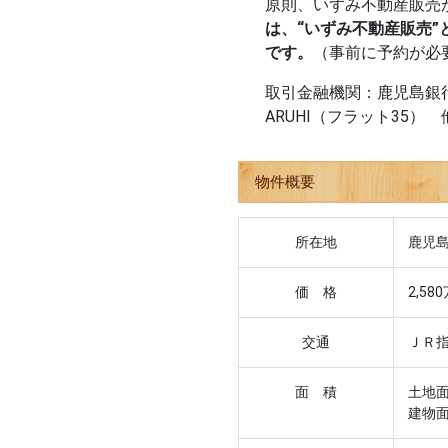
原則、いずみ不動産販売
は、“いずみ不動産販売
です。
（事前に予約が必
取引金融機関：鹿児島銀
ARUHI（フラット35） 
物件概要
所在地
鹿児島
価 格
2,58
交通
ＪＲ
面 積
土地面
建物面