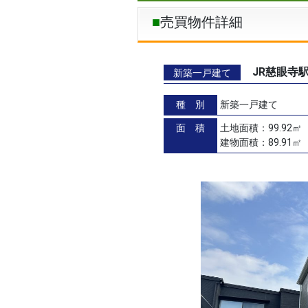
売買物件詳細
JR慈眼寺
新築一戸建て
種 別
新築一戸建て
面 積
土地面積：99.92㎡（
建物面積：89.91㎡（