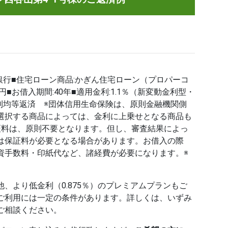
銀行■住宅ローン商品:かぎん住宅ローン（プロパーコ
万円■お借入期間:40年■適用金利:1.1％（新変動金利型・
元利均等返済 ※団体信用生命保険は、原則金融機関側
選択する商品によっては、金利に上乗せとなる商品も
証料は、原則不要となります。但し、審査結果によっ
は保証料が必要となる場合があります。お借入の際
資手数料・印紙代など、諸経費が必要になります。※
、より低金利（0.875％）のプレミアムプランもご
ご利用には一定の条件があります。詳しくは、いずみ
ご相談ください。