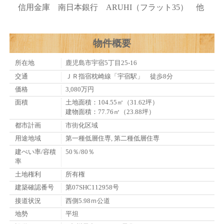
信用金庫 南日本銀行 ARUHI（フラット35） 他
物件概要
所在地
鹿児島市宇宿5丁目25-16
交通
ＪＲ指宿枕崎線「宇宿駅」 徒歩8分
価格
3,080万円
面積
土地面積：104.55㎡（31.62坪）
建物面積：77.76㎡（23.88坪）
都市計画
市街化区域
用途地域
第一種低層住専, 第二種低層住専
建ぺい率/容積
50％/80％
率
土地権利
所有権
建築確認番号
第07SHC112958号
接道状況
西側5.98ｍ公道
地勢
平坦