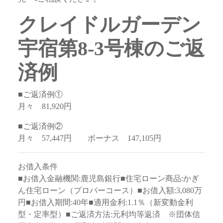
クレイドルガーデン
宇宿第8-3号棟のご返
済例
■ご返済例①
月々 81,920円
■ご返済例②
月々 57,447円 ボーナス 147,105円
お借入条件
■お借入金融機関:鹿児島銀行■住宅ローン商品:かぎ
ん住宅ローン（プロパーコース）■お借入額:3,080万
円■お借入期間:40年■適用金利:1.1％（新変動金利
型・定率型）■ご返済方法:元利均等返済 ※団体信