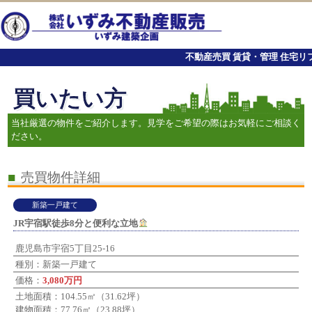
不動産売買 賃貸・管理 住宅リ
買いたい方
当社厳選の物件をご紹介します。見学をご希望の際はお気軽にご相談く
ださい。
■
売買物件詳細
新築一戸建て
JR宇宿駅徒歩8分と便利な立地
鹿児島市宇宿5丁目25-16
種別：新築一戸建て
価格：
3,080万円
土地面積：104.55㎡（31.62坪）
建物面積：77.76㎡（23.88坪）