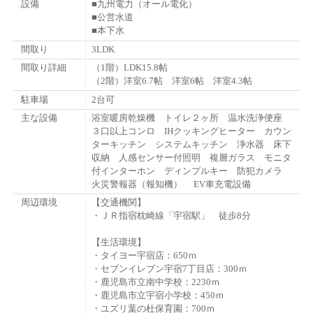
設備
■九州電力（オール電化）
■公営水道
■本下水
間取り
3LDK
間取り詳細
（1階）LDK15.8帖
（2階）洋室6.7帖 洋室6帖 洋室4.3帖
駐車場
2台可
主な設備
浴室暖房乾燥機 トイレ２ヶ所 温水洗浄便座
３口以上コンロ IHクッキングヒーター カウン
ターキッチン システムキッチン 浄水器 床下
収納 人感センサー付照明 複層ガラス モニタ
付インターホン ディンプルキー 防犯カメラ
火災警報器（報知機） EV車充電設備
周辺環境
【交通機関】
・ＪＲ指宿枕崎線「宇宿駅」 徒歩8分
【生活環境】
・タイヨー宇宿店：650ｍ
・セブンイレブン宇宿7丁目店：300ｍ
・鹿児島市立南中学校：2230ｍ
・鹿児島市立宇宿小学校：450ｍ
・ユズリ葉の杜保育園：700ｍ