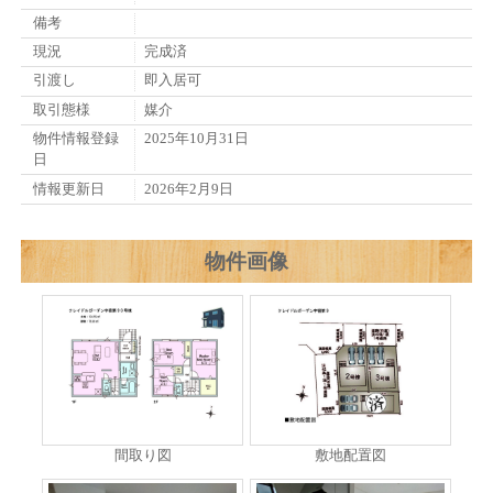
備考
現況
完成済
引渡し
即入居可
取引態様
媒介
物件情報登録
2025年10月31日
日
情報更新日
2026年2月9日
物件画像
間取り図
敷地配置図