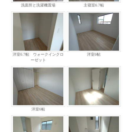
洗面所と洗濯機置場
主寝室6.7帖
洋室6.7帖 ウォークインクロ
洋室6帖
ーゼット
洋室6帖