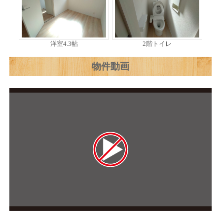
洋室4.3帖
2階トイレ
物件動画