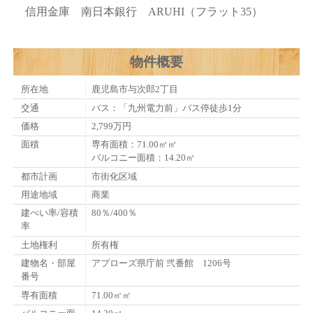
信用金庫 南日本銀行 ARUHI（フラット35）
物件概要
所在地
鹿児島市与次郎2丁目
交通
バス：「九州電力前」バス停徒歩1分
価格
2,799万円
面積
専有面積：71.00㎡㎡
バルコニー面積：14.20㎡
都市計画
市街化区域
用途地域
商業
建ぺい率/容積
80％/400％
率
土地権利
所有権
建物名・部屋
アプローズ県庁前 弐番館 1206号
番号
専有面積
71.00㎡㎡