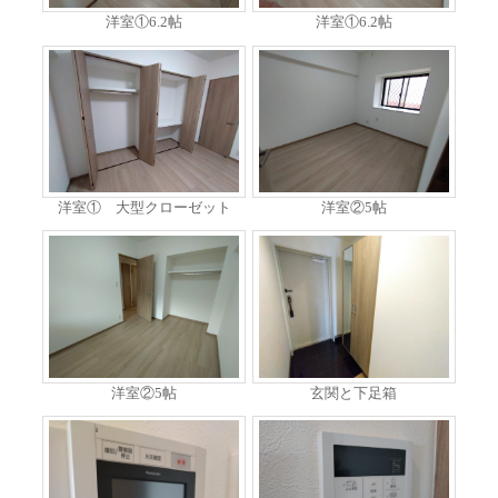
洋室①6.2帖
洋室①6.2帖
洋室① 大型クローゼット
洋室②5帖
洋室②5帖
玄関と下足箱