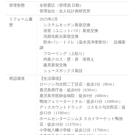
管理形態
全部委託（管理員 日勤）
管理会社：合人社計画研究所
リフォーム履
2025年2月
歴
システムキッチン新規交換
浴室（ユニットバス）新規交換
洗面化粧台新規交換
防水パン・トイレ（温水洗浄便座付） 設備新
調
フローリング（上貼り）
内装クロス・壁・床 張替え
建具新規交換
シューズボックス新設
周辺環境
【生活環境】
ローソン与次郎二丁目店：徒歩2分（90ｍ）
鹿児島県庁舎：徒歩8分（630ｍ）
鹿児島市医師会病院：徒歩9分（680ｍ）
鴨池フェリーターミナル：徒歩13分（1000ｍ）
ディスカウントドラック コスモス与次郎店：徒
歩15分（1190ｍ）
ホームセンターニシムタ スカイマーケット鴨池
店：徒歩18分（1370ｍ）
小学校八幡小学校：徒歩22分（1700ｍ）