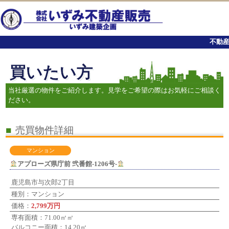
不動産
買いたい方
当社厳選の物件をご紹介します。見学をご希望の際はお気軽にご相談く
ださい。
■
売買物件詳細
マンション
アプローズ県庁前 弐番館-1206号-
鹿児島市与次郎2丁目
種別：マンション
価格：
2,799万円
専有面積：71.00㎡㎡
バルコニー面積：14.20㎡