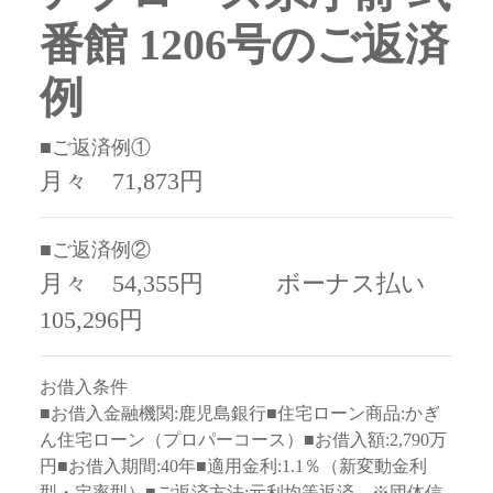
番館 1206号のご返済
例
■ご返済例①
月々 71,873円
■ご返済例②
月々 54,355円 ボーナス払い
105,296円
お借入条件
■お借入金融機関:鹿児島銀行■住宅ローン商品:かぎ
ん住宅ローン（プロパーコース）■お借入額:2,790万
円■お借入期間:40年■適用金利:1.1％（新変動金利
型・定率型）■ご返済方法:元利均等返済 ※団体信