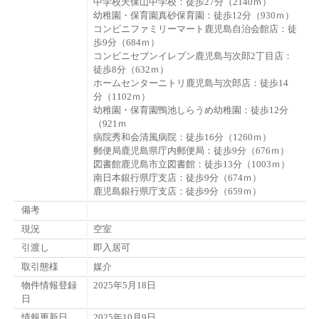
中学校天保山中学校：徒歩27分（2140ｍ）
幼稚園・保育園真砂保育園：徒歩12分（930ｍ）
コンビニファミリーマート鹿児島自治会館店：徒
歩9分（684ｍ）
コンビニセブンイレブン鹿児島与次郎2丁目店：
徒歩8分（632ｍ）
ホームセンターニトリ鹿児島与次郎店：徒歩14
分（1102ｍ）
幼稚園・保育園鴨池しらうめ幼稚園：徒歩12分
（921ｍ
病院秀和会清風病院：徒歩16分（1260ｍ）
郵便局鹿児島県庁内郵便局：徒歩9分（676ｍ）
図書館鹿児島市立図書館：徒歩13分（1003ｍ）
南日本銀行県庁支店：徒歩9分（674ｍ）
鹿児島銀行県庁支店：徒歩9分（659ｍ）
備考
現況
空室
引渡し
即入居可
取引態様
媒介
物件情報登録
2025年5月18日
日
情報更新日
2025年10月9日