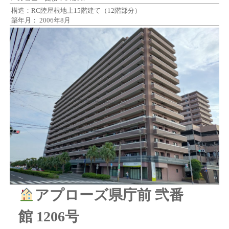
構造：RC陸屋根地上15階建て（12階部分）
築年月： 2006年8月
アプローズ県庁前 弐番
館 1206号