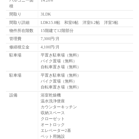
バルコニー面
14.20㎡
積
間取り
3LDK
間取り詳細
LDK15.8帖 和室6帖 洋室6.2帖 洋室5帖
物件所在階数
15階建て12階部分
管理費
7,300円/月
修繕積立金
4,100円/月
駐車場
平置き駐車場（無料）
バイク置場（無料）
自転車置き場（無料）
駐車場
平置き駐車場（無料）
バイク置場（無料）
自転車置き場（無料）
設備
浴室乾燥機
温水洗浄便座
カウンターキッチン
収納スペース
クローゼット
オートロック
エレベーター2基
ペット用施設